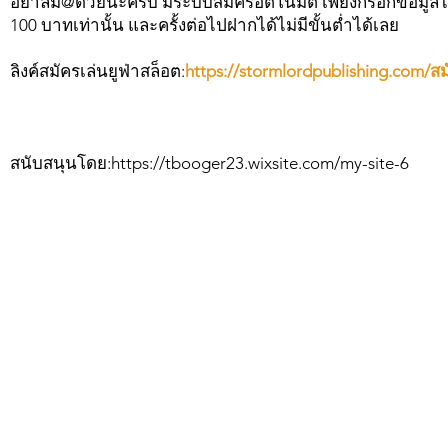
อย่าลืม@ด้วยนะครับ มีระบบสมัครอัตโนมัติ เพียงกรอกข้อมูลไม
100 บาทเท่านั้น และครั้งต่อไปฝากได้ไม่มีขั้นต่ำได้เลย
ลิงค์สมัครเล่นยูฟ่าสล็อต:
https://stormlordpublishing.com/สม
สนับสนุนโดย:
https://tbooger23.wixsite.com/my-site-6